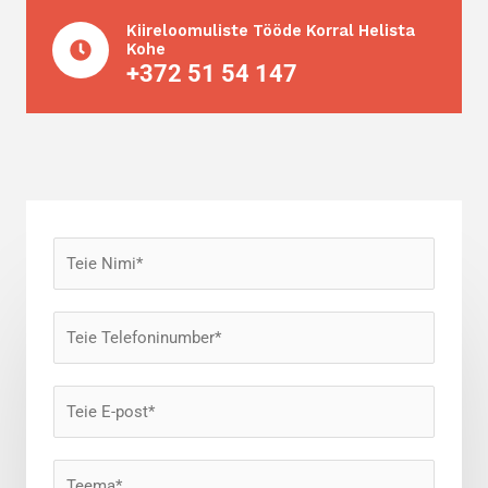
Kiireloomuliste Tööde Korral Helista
Kohe
+372 51 54 147
N
i
m
T
i
e
*
l
E
e
-
f
p
o
T
o
n