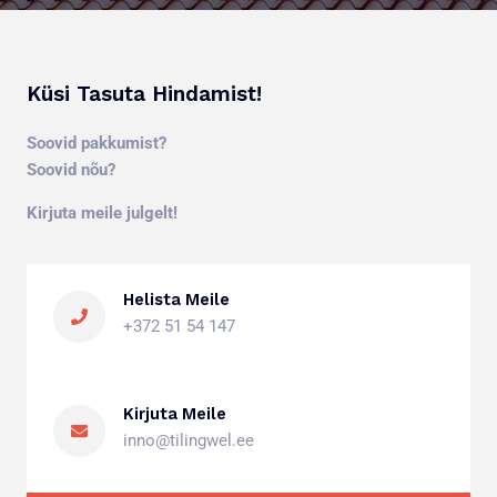
Küsi Tasuta Hindamist!
Soovid pakkumist?
Soovid nõu?
Kirjuta meile julgelt!
Helista Meile
+372 51 54 147
Kirjuta Meile
inno@tilingwel.ee