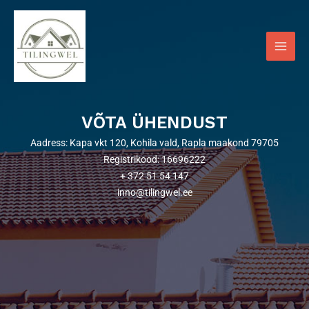
Skip
Main
to
Men
content
VÕTA ÜHENDUST
Aadress: Kapa vkt 120, Kohila vald, Rapla maakond 79705
Registrikood: 16696222
+ 372 51 54 147
inno@tilingwel.ee